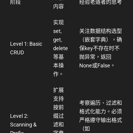
阶段
经验老道者的思考
内容
实现
set
,
关注数据结构选型
get
,
（嵌套字典），确
Level 1: Basic
delete
保
key
不存在时不
CRUD
等基
抛异常，返回
本操
None
或
False
。
作。
扩展
支持
考察遍历、过滤和
按前
格式化能力。必须
Level 2:
缀过
严格遵守输出格式
Scanning &
滤和
（如