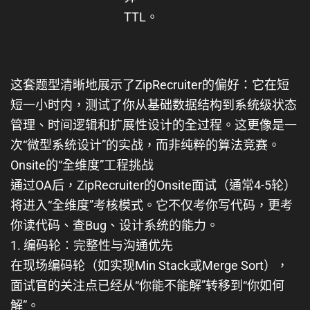
TTL。
这套题型清晰地展示了ZipRecruiter的偏好：它在短
短一小时内，测试了你从基础数据结构到系统级
状态
管理、时间逻辑和扩展性设计
的全过程。这更像是一
次“微型系统设计”的实战，而非纯粹的算法竞赛。
Onsite的“全维度”工程挑战
通过OA后，ZipRecruiter的Onsite面试（通常4-5轮）
将进入“全维度”考核模式。它不仅考你写代码，更考
你
读代码、查Bug、设计系统
的能力。
1. 编码轮：完整性与沟通优先
在现场编码轮（如实现
Min Stack
或
Merge Sort
），
面试官的关注点已经从“你能不能解”转移到“你如何
解”。