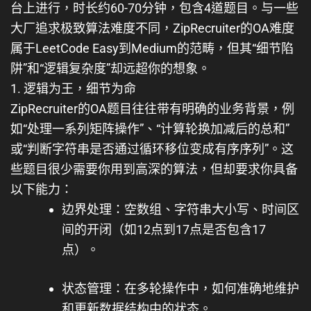
台上进行，时长约60-70分钟，包含4道题目。与一些
大厂追求极致算法难度不同，ZipRecruiter的OA难度
属于LeetCode Easy到Medium的范畴，但其“细节陷
阱”和“逻辑复杂度”却远超你的想象。
1. 逻辑为王，细节为命
ZipRecruiter的OA题目往往带有明确的业务背景，例
如“处理一系列矩阵操作”、“计算轮换加减后的总和”
或“判断字符串是否通过循环移位变成有序序列”。这
些题目很少需要你用到高深的算法，但却要求你具备
以下能力：
边界处理
：空数组、字符串大小写、时间区
间的开闭（如12点到17点是否包含17
点）。
状态管理
：在多轮操作中，如何准确地维护
和更新数据结构中的状态。