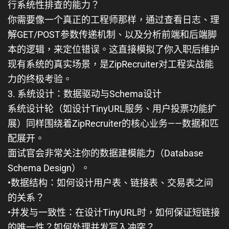
行系统性排查的能力？
你需要像一个真正的工程师那样，通过查看日志、理
解GET/POST参数传递机制、以及分析前端和后端脚
本的逻辑，来定位错误。这直接模拟了你入职后维护
现有系统的真实场景，是ZipRecruiter对
工程实战能
力
的终极考验。
3. 系统设计：数据驱动与Schema设计
系统设计轮（如设计TinyURL服务、用户投票功能扩
展）同样围绕着ZipRecruiter的核心业务——数据和匹
配展开。
面试官会非常关注你的
数据建模能力（Database
Schema Design）
。
•
数据结构
：如何设计用户表、链接表、交易表之间
的关系？
•
并发与一致性
：在设计TinyURL时，如何保证短链接
的唯一性？如何处理并发写入冲突？