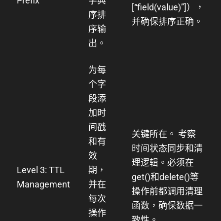
Prefix
字典
[“field(value)”]
），
序排
并确保排序正确。
序输
出。
为每
个字
段添
加时
间戳
关键所在。
考察
和有
时间状态同步和清
效
理逻辑。必须在
Level 3: TTL
期，
get()
和
delete()
等
Management
并在
操作前都调用清理
每次
函数，确保数据一
操作
致性。