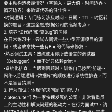
要主动构造极端情况（空输入、最大值、时间边界、
循环边界）来验证代码的健壮性。
•
时间逻辑
：专门练习涉及时间、日期、TTL、时区转
换的题目，这是金融/数据公司的高频考点。
2. 培养“读代码”和“查Bug”的习惯
在日常练习中，尝试去阅读一些小型开源项目的源
码，或者故意找一些有Bug的代码来修复。
•
熟悉调试工具
：熟练使用你所选语言的调试器
（Debugger），而不是只依赖
print
。
•
系统化排查
：当遇到问题时，训练自己按照“前端->
网络->后端逻辑->数据库”的顺序进行系统性排查，而
不是盲目猜测。
3. 行为面试：体现“解决问题”的驱动力
ZipRecruiter作为一家快速发展的公司，非常看重员
工的
主动性
和
解决问题的驱动力
。在行为面试中，请
用STAR原则（Situation, Task, Action, Result）来讲