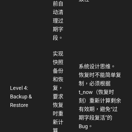
前自
动清
理过
期字
段。
实现
快照
系统设计思维。
备份
恢复时不能简单复
和恢
制，必须根据
Level 4:
复，
t_now
（恢复时
Backup &
要求
刻）重新计算剩余
Restore
恢复
有效期，避免“过
时重
期字段复活”的
新计
Bug。
算