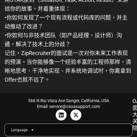
述你的故事，并着重体现：
•
你如何发现了一个现有流程或代码库的问题，并主
动推动了改进？
•
你如何与非技术团队（如产品经理、设计师）沟
通，解决了技术上的分歧？
记住，ZipRecruiter的面试是一次对你未来工作表现
的预演。当你能够像一个经验丰富的工程师那样，清
晰地思考、干净地实现、并系统地调试时，你离拿到
Offer也就不远了。
O
566 N Rio Vista Ave Sanger, California, USA
Email: service@csoasupport.com
L
X
i
-
n
t
k
w
Language
e
i