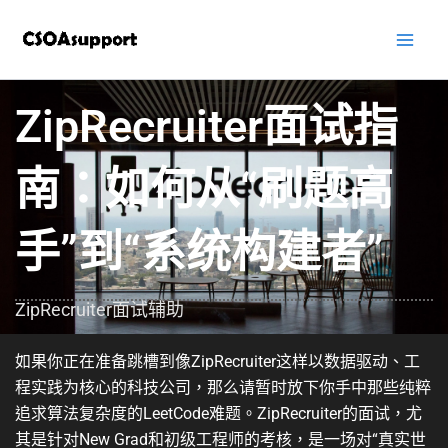
跳
至
內
容
ZipRecruiter面试指
南：如何从“刷题高
手”到“系统构建者”
ZipRecruiter面试辅助
如果你正在准备跳槽到像ZipRecruiter这样以数据驱动、工
程实践为核心的科技公司，那么请暂时放下你手中那些纯粹
追求算法复杂度的LeetCode难题。ZipRecruiter的面试，尤
其是针对New Grad和初级工程师的考核，是一场对
“真实世