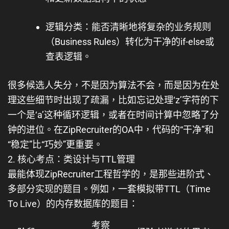
逻辑分类
：能否清晰地将复杂的业务规则
（Business Rules）转化为干净的
if-else
或
查表逻辑。
很多候选人失分，不是因为算法不会，而是因为在处
理这些细节时出现了疏漏，比如忘记处理
‘z’
字符的下
一个是
‘a’
这种循环逻辑，或者在时间计算中忽略了分
钟的进位。在ZipRecruiter的OA中，
代码的“干净”和
“稳定”比“巧妙”更重要
。
2. 核心考点：类设计与TTL管理
最能体现ZipRecruiter工程哲学的，是那些
进阶式、
多部分实现
的题目。例如，一套模拟
带TTL（Time
To Live）的内存数据库
的题目：
考察