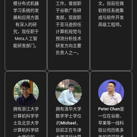
模分布式机器
工作，曾就职
文，目前在微
学习系统的发
于谷歌广告研
软担任系统集
展和应用方面
发部，现就职
成与软件开发
有深入的研
于亚马逊担任
高级工程师。
究，现任职于
计算机视觉与
Meta人工智
预测分析技术
能研发部门。
研发方向主要
负责人之一。
拥有浙江大学
拥有清华大学
Peter Chan
是
计算机科学学
数学学士学位
一位在谷歌、
士及北京大学
的
Michael
，
苹果等一线科
计算机科学硕
目前正在牛津
技公司历练多
士学位的
大学进行计算
年的资深技术