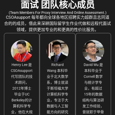
面试 团队核心成员
(Team Members For Proxy Interview And Online Assessment.)
CSOAsupport 每年都向全球各地区招聘实力超群且志同道
合的的成员，借此来深耕国际留学生作业代做和远程代面试
领域，提供更加专业的和更高的性价比服务。
Henry Lee 是
Richard
David Wu 是
CSOAsupport
Wang 本科毕
本科毕业于
代写团队的技
业于北大数学
Cornell 数学
术顾问，
系，博士就读
与统计学专
2012年博士
于斯坦福大学
业，有超过
毕业于UC
计算机科学专
15年的数据
Berkeley的计
业，专注于大
结构与算法研
算机科学专
数据与人工智
发工作经验，
业，他在大规
能方向的研究
曾就职于甲骨