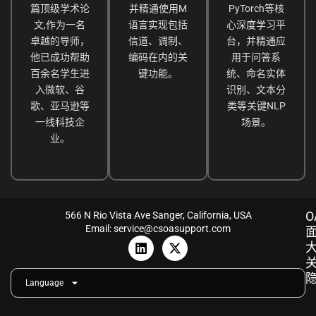
篇顶级学术论
并精通使用M
PyTorch等核
文,作为一名
语言实现包括
心深度学习平
卓越的导师，
信道、调制、
台，并精通应
他已成功帮助
编码在内的关
用于问答系
百余名学生进
键功能。
统、命名实体
入微软、谷
识别、文本分
歌、亚马逊等
类等关键NLP
一线科技企
场景。
业。
O
566 N Rio Vista Ave Sanger, California, USA
Email: service@csoasupport.com
L
X
i
-
n
t
k
w
Language
e
i
d
t