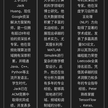
Jack
机科学领域的
专家。他在深
Huang，现任
博士研究。他
度学习自然语
Google资深
在大数据领域
言处理
解决方案架构
积累了丰富的
（NLP）方向
师，是一位拥
实战经验，并
取得了显著的
有超过8年经
展现出卓越的
学术成就，发
验的资深技术
技术实力，尤
表了多篇高质
专家。他在音
其擅长利用
量SCI论文，
频处理算法领
MATLAB
并以其顶尖的
域拥有深厚积
Simulink进行
编程能力荣登
累，并精通
复杂的数学模
Leetcode全美
Java、C++、
型设计。此
排名前百。凭
Python等主
外，他还在信
借其卓越的技
流开发语言。
号分析方面拥
术洞察力和多
学生时代，
有多年的专业
年的专业指导
Jack已在
经验，能够高
经验，Peter
ACM竞赛中
效地进行时
熟练掌握
取得优异成
域、频域和调
TensorFlow
绩，并发表多
制域的分析，
、Keras、