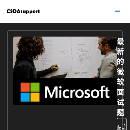
跳
至
内
容
最
新
的
微
软
面
试
题
下