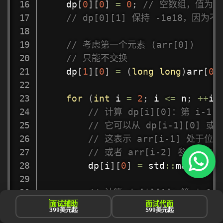
    dp
[
0
]
[
0
]
=
0
;
// 空数组，值为0
// dp[0][1] 保持 -1e18，因
// 考虑第一个元素 (arr[0])
// 只能不交换
    dp
[
1
]
[
0
]
=
(
long
long
)
arr
[
0
]
for
(
int
 i 
=
2
;
 i 
<=
 n
;
++
i
)
// 计算 dp[i][0]：第 i
// 它可以从 dp[i-1][0] 或 
// 这表示 arr[i-1] 处于位
// 或者 arr[i-2] 参与了与 a
        dp
[
i
]
[
0
]
=
 std
::
max
(
dp
[
i
// 计算 dp[i][1]：第 i-
面试辅助
面试代面
// 这种情况只能从 dp[i-2][
399美元起
599美元起
// 就不能再和 arr[i-1] 交