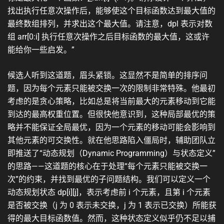
找出执行任意次操作后，能够使这个目标函数达到最大值的
最终数组排列，并求出这个最大值。请注意，dpl 表示对数
组 arr[0:i] 执行任意次操作之后目标函数的最大值，这或许
能给你一些启发。”
候选人听到这道题，眉头紧锁。这显然不是简单的排序问
题，因为每个元素只能被交换一次的限制非常特殊。他最初
考虑的是贪心策略，比如总是将当前最大的元素移动到它能
到达的最高权重位置。但很快他意识到，这种局部最优的策
略并不能保证全局最优，因为一个元素的移动可能会影响到
其他元素的可交换性。就在他思路陷入僵局时，辅助团队立
即推送了“动态规划（Dynamic Programming）与状态定义”
的思路——这道题的核心在于处理“每个元素只能被交换一
次”的约束，并找到最优的子问题结构。我们可以定义一个
动态规划状态 dp[i][j]，表示考虑前 i 个元素，且第 i 个元素
是否被交换（j 为 0 表示未交换，j 为 1 表示已交换）所能获
得的最大目标函数值。然而，这种状态定义似乎仍不足以捕