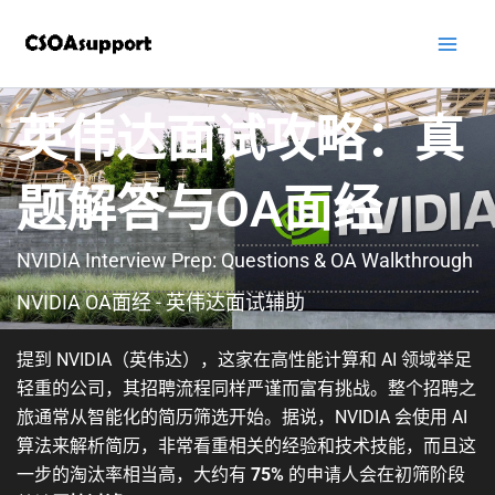
跳
至
内
容
英伟达面试攻略：真
题解答与OA面经
NVIDIA Interview Prep: Questions & OA Walkthrough
NVIDIA OA面经 - 英伟达面试辅助
提到 NVIDIA（英伟达），这家在高性能计算和 AI 领域举足
轻重的公司，其招聘流程同样严谨而富有挑战。整个招聘之
旅通常从智能化的简历筛选开始。据说，NVIDIA 会使用 AI
算法来解析简历，非常看重相关的经验和技术技能，而且这
一步的淘汰率相当高，大约有
75%
的申请人会在初筛阶段