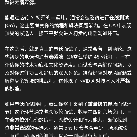
就被
无情过滤
。
能通过这轮 AI 初筛的幸运儿，通常会被邀请进行
在线测试
(OA)
，这主要考察你的编程和解决问题能力。在 OA 中表现
顶尖
的候选人，接下来就会进入初步的电话沟通环节。
在这之后，就是真正的电话面试了，通常会有一到两轮。这
些初步的电话沟通
节奏紧凑
（通常每轮约 45 分钟），旨在
评估你的技术功底和文化契合度。面试会包含编程问题，以
及对你过往项目和经历的深入讨论。准备好应对现场解题或
解释复杂算法的挑战吧，这体现了 NVIDIA 对技术人才
严格
的标准
。
如果电话面试顺利，恭喜你终于来到了
重量级
的现场面试环
节！这个环节通常包含多轮面试，数量在四到六场之间，旨
在
全方位
评估你的编程、系统设计和行为能力，确保找到一
位
非常合适
的候选人。通常 onsite 会包含至少一场系统设
计面试、两场编程测试，以及一到两场行为面试。