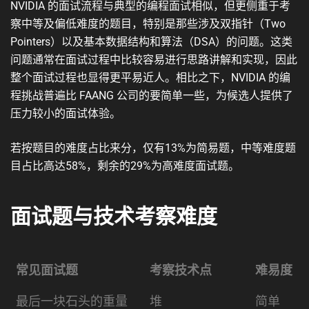
NVIDIA 的面试流程与典型的编程面试相似，但更侧重于考
察中等及偏低难度的题目，特别是那些涉及双指针（Two
Pointers）以及基本数据结构和算法（DSA）的问题。这类
问题通常在面试过程中比较容易进行思路讲解和实现，因此
整个面试过程也显得更平易近人。相比之下，NVIDIA 的编
程挑战普遍比 FAANG 公司的要简单一些，为候选人提供了
压力较小的面试体验。
若按题目的难度占比来分，仅有13%为简易题，中等难度题
目占比高达58%，剩余的29%为高难度面试题。
面试题与技术考察难度
常见面试题
考察技术点
难易度
常见面试题
考察技术点
难易度
最后一块石头的重量
堆
简单