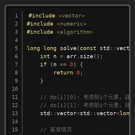
#
include
<vector>
#
include
<numeric>
#
include
<algorithm>
long
long
solve
(
const
 std
::
vecto
int
 n 
=
 arr
.
size
(
)
;
if
(
n 
==
0
)
{
return
0
;
}
// dp[i][0]: 考虑前i个元素，
// dp[i][1]: 考虑前i个元素，
    std
::
vector
<
std
::
vector
<
long
// 基准情况