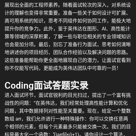
展现出全面的工程师素养。随着面试轮次的深入，对系统设
计的理解也变得非常重要。准备一些关于如何设计可扩展、
高可用系统的知识，思考不同组件如何协同工作，能极大地
提升你的竞争力。此外，鉴于英伟达在图形、AI、高性能计
算等领域的深厚积累，了解一些与职位相关的专业领域知识
也会是加分项。最后，别忘了准备行为面试，思考如何清晰
地讲述你的项目经历、团队合作经验以及解决问题的思路。
这些准备能帮助你更全面地展现自己的潜力，让面试官看到
你不仅能写代码，更能成为英伟达团队中可靠的一员！
Coding面试答题实录
进入面试环节，面试官锐利的目光扫过，提出了一个富有挑
战性的问题：“在英伟达，我们经常处理高性能计算和优化
问题，其中数据排列对性能至关重要。现在，给定一个整数
数组 arr，我们允许进行一种特殊操作：你可以交换任意两
个相邻的元素，但每个元素最多只能被交换一次。我们的目
标是最大化一个函数：
∑
i
a
rr
[
i
]
×
(
i
+
1
)
。请你设计一个算法，