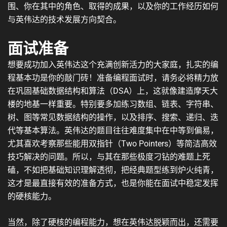
围、你在其中的角色、取得的成果，以及你的工作经历如何
与英伟达的技术发展方向契合。
面试准备
想要成功加入英伟达这个充满创新活力的大家庭，扎实的编
程基本功是你的敲门砖！准备编程面试时，请务必将精力放
在巩固基础数据结构和算法（DSA）上，这就像建造摩天大
楼的地基一样重要。特别要多加练习数组、链表、字符串、
树、图等常见数据结构的操作，以及排序、搜索、递归、迭
代等基本算法。英伟达的题目往往难度集中在中等到偏易，
尤其喜欢考察那些能用双指针（Two Pointers）等简洁高效
技巧解决的问题。所以，与其在那些极度刁钻的难题上死
磕，不如把基础知识理解透彻，把经典题型练到炉火纯青，
这才是最直接有效的准备方式，也是你能在面试中稳定发挥
的硬核能力。
当然，除了硬核的编程能力，想在英伟达脱颖而出，还需要