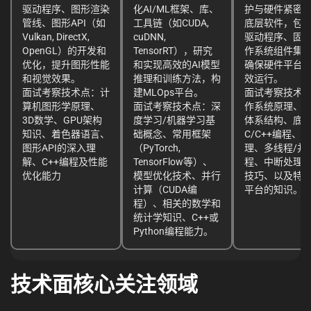
驱动程序、图形渲染
化AI/ML框架、库、
护与硬件紧密
管线、图形API（如
工具链（如CUDA,
底层软件，包
Vulkan, DirectX,
cuDNN,
驱动程序、固
OpenGL）的开发和
TensorRT），研究
作系统组件集
优化，提升图形性能
和实现高效的AI模型
确保硬件平台
和视觉效果。
推理和训练方法，构
效运行。
面试考察技术点：计
建MLOps平台。
面试考察技术
算机图形学原理、
面试考察技术点：深
作系统原理、
3D数学、GPU架构
度学习/机器学习基
体系结构、底
知识、着色器语言、
础概念、常用框架
C/C++编程、
图形API的深入理
（PyTorch,
理、多线程/并
解、C++编程及性能
TensorFlow等）、
程、中断处理
优化能力
模型优化技术、并行
技巧、以及特
计算（CUDA编
平台的知识。
程）、相关的数学和
统计学知识、C++或
Python编程能力。
技术面核心关注领域