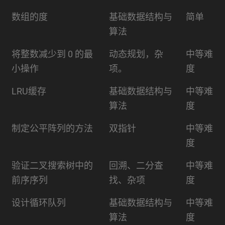
数组的度
基础数据结构与
简单
算法
将整数减少到 0 的最
动态规划，杂
中等难
小操作
项。
度
LRU缓存
基础数据结构与
中等难
算法
度
制定公平阵列的方法
双指针
中等难
度
验证二叉搜索树中的
回溯、二分查
中等难
前序序列
找、杂项
度
设计循环队列
基础数据结构与
中等难
算法
度