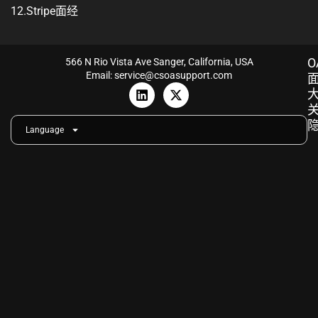
12.Stripe面经
O
566 N Rio Vista Ave Sanger, California, USA
Email: service@csoasupport.com
L
X
i
-
n
t
k
w
Language
e
i
d
t
i
t
n
e
r