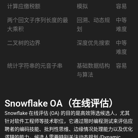
计算应缴税额
模拟
容易
两个回文子序列长度的最
回溯、动态规
中等
大乘积
划
难度
二叉树的边界
深度优先搜索
中等
难度
统计字符串的元音子串
基础数据结构
容易
与算法
Snowflake OA（在线评估）
Snowflake 在线评估 (OA) 的目的是高效筛选候选人，尤其
针对软件工程师等技术职位，它通过限时编程测试来评估应
聘者的编码技能、批判性思维、边缘情况处理能力以及优化
逻辑的能力。候选人需要特别关注动态规划 (Dynamic