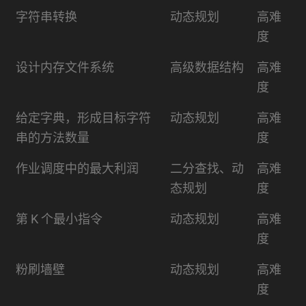
常见面试题
考察技术点
难易
字符串转换
动态规划
高难
度
度
设计内存文件系统
高级数据结构
高难
度
给定字典，形成目标字符
动态规划
高难
串的方法数量
度
作业调度中的最大利润
二分查找、动
高难
态规划
度
第 K 个最小指令
动态规划
高难
度
粉刷墙壁
动态规划
高难
度