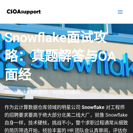
跳
至
内
容
Snowflake面试攻
略：真题解答与OA
面经
Snowflake OA面经 - VO面试辅助
作为云计算数据仓库领域的明星公司
Snowflake
对工程师
的招聘要求要高于绝大部分北美二线大厂，就像 Snowflake
自身一样，技术硬核，挑战不小
，
整个求职过程通常从细致
的简历筛选开始，经验丰富的 HR 团队会认真审阅，评估你