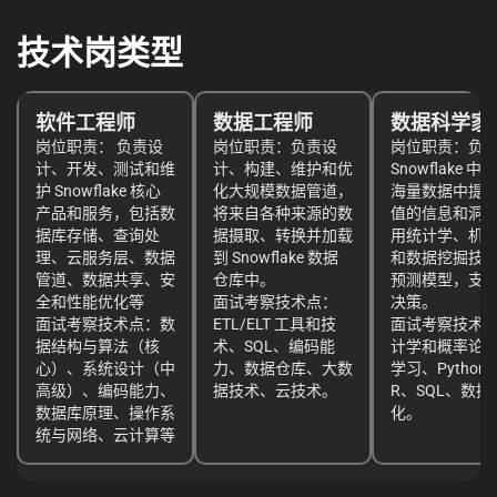
技术岗类型
软件工程师
数据工程师
数据科学家
岗位职责： 负责设
岗位职责：负责设
岗位职责：负
计、开发、测试和维
计、构建、维护和优
Snowflake 
护 Snowflake 核心
化大规模数据管道，
海量数据中提
产品和服务，包括数
将来自各种来源的数
值的信息和洞
据库存储、查询处
据摄取、转换并加载
用统计学、机
理、云服务层、数据
到 Snowflake 数据
和数据挖掘技
管道、数据共享、安
仓库中。
预测模型，支
全和性能优化等
面试考察技术点：
决策。
面试考察技术点：数
ETL/ELT 工具和技
面试考察技术
据结构与算法（核
术、SQL、编码能
计学和概率论
心）、系统设计（中
力、数据仓库、大数
学习、Python 
高级）、编码能力、
据技术、云技术。
R、SQL、数据
数据库原理、操作系
化。
统与网络、云计算等